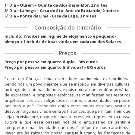
1º Dia – Ourém – Quinta da Alcaidaria-Mor, 2 noites
3º Dia – Lamego – Casa de Sto. Ant. de Britiande, 2 noites
5º Dia – Ponte de Lima - Casa da Lage, 3 noites
Composição do Itinerário
Incluído: 7 noites em regime de alojamento e pequeno-
almoço + 1 bebida de boas vindas em cada um dos Solares.
Preços
Preço por pessoa em quarto duplo – 385 euros
Preço por pessoa em quarto Individual – 675 euros
Existe em Portugal uma diversidade patrimonial extraordinária.
Sendo nós um povo viajante que se inspirou em diversas culturas,
ao longo de centenas de anos, é pois natural que tendências várias
de expressão, e propostas estéticas, se manifestem nos tesouros
arquitectónicos, civis, religiosos e militares, representados um pouco
por todo o país. Propomos então entre tantas escolhas, visitar e
descobrir algumas vilas e centros históricos, que permitam, nem que
seja um vislumbre, do que de mais interessante representa a nossa
cultura e que esse passeio nos dê o entusiasmo de sentir e
interpretar uma identidade que nos é própria e nos caracteriza.
Viajar até às raízes do nosso sangue lusitano, às fundações de