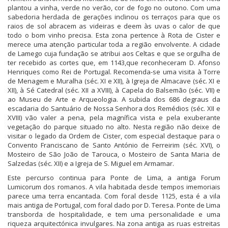
plantou a vinha, verde no verão, cor de fogo no outono. Com uma
sabedoria herdada de gerações inclinou os terraços para que os
raios de sol abracem as videiras e deem às uvas o calor de que
todo o bom vinho precisa. Esta zona pertence à Rota de Cister e
merece uma atenção particular toda a região envolvente. A cidade
de Lamego cuja fundação se atribui aos Celtas e que se orgulha de
ter recebido as cortes que, em 1143,que reconheceram D. Afonso
Henriques como Rei de Portugal. Recomenda-se uma visita à Torre
de Menagem e Muralha (séc. XI e XII), à Igreja de Almacave (séc. XI e
XII), à Sé Catedral (séc. XII a XVIII), à Capela do Balsemão (séc. VII) e
ao Museu de Arte e Arqueologia. A subida dos 686 degraus da
escadaria do Santuário de Nossa Senhora dos Remédios (séc. XII e
XVIII) vão valer a pena, pela magnífica vista e pela exuberante
vegetação do parque situado no alto. Nesta região não deixe de
visitar o legado da Ordem de Cister, com especial destaque para o
Convento Franciscano de Santo António de Ferreirim (séc. XVI), o
Mosteiro de São João de Tarouca, o Mosteiro de Santa Maria de
Salzedas (séc. XII) e a Igreja de S. Miguel em Armamar.
Este percurso continua para Ponte de Lima, a antiga Forum
Lumicorum dos romanos. A vila habitada desde tempos imemoriais
parece uma terra encantada. Com foral desde 1125, esta é a vila
mais antiga de Portugal, com foral dado por D. Teresa. Ponte de Lima
transborda de hospitalidade, e tem uma personalidade e uma
riqueza arquitectónica invulgares. Na zona antiga as ruas estreitas