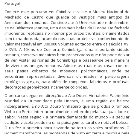
Portugal.
Comece este percurso em Coimbra e visite o Museu Nacional de
Machado de Castro que guarda os vestígios mais antigos da
Aeminium dos romanos. Continue até à Universidade e deslumbre-
se na Biblioteca Joanina, uma das mais belas da Europa. De fachada
imponente, replicada no interior por arcos triunfais ornamentados
com talha dourada, acumula nas suas prateleiras conhecimento de
valor inestimável em 300.000 volumes editados entre os séculos XVI
e XVIII. A 16kms de Coimbra, Conímbriga, uma importante cidade
romana, conserva mosaicos bem preservados que não pode deixar
de ver. Visitar as ruínas de Conímbriga é passear-se pela maneira
de viver dos antigos romanos. Admire as ruas e as casas com os
seus pátios cobertos de mosaicos policromáticos, onde se
encontram representadas diversas divindades e personagens
mitológicas gregas, para além de complexos labirintos e profusas
decorações geométricas, ricamente coloridas.
O percurso segue em direcção ao Alto Douro Vinhateiro, Património
Mundial da Humanidade pela Unesco, e uma região de beleza
incomparável. É no Alto Douro Vinhateiro que se produz o famoso
Vinho do Porto, internacionalmente conhecido pela sua qualidade e
sabor. Nesta região - a primeira demarcada do mundo - a secular
tradição vitícola produziu uma paisagem cultural de notável beleza.
O rio fez a primeira obra cavando na terra os vales profundos. O
Homem transformou as montanhas de xisto em terra e muros e nela