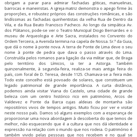
obrigam a parar para admirar fachadas góticas, manuelinas,
barrocas e maneiristas. A igreja matriz demonstra o apego firme às
proporções, e robustez próprios das construções românicas, e são
lindíssimas as fachadas quinhentistas da velha Rua de Dentro da
Vila, e da Rua Beato Francisco Pacheco. Ao longo da simpática Av.
dos Plátanos, pode-se ver o Teatro Municipal Diogo Bernardes e o
museu de Arqueologia e Arte Sacra, instalados no Convento do
Ordem Terceira, a Avenida termina na capela de Nossa. Sr.ª da Guia,
que dá o nome à ponte nova. A terra de Ponte de Lima deve o seu
nome à ponte de pedra que dava o passo através do Lima.
Construída pelos romanos para ligação da via militar que, de Braga
pelo território dos Límicos, ia ter a Astorga. Também
quinzenalmente, à segunda-feira, realiza-se mais antiga feira do
país, com foral de D. Teresa, desde 1125. Chamava-se a feira mãe.
Todo este concelho está povoado de solares, que constituem um
legado patrimonial de grande importância. A curta distância,
podemos ainda visitar Viana do Castelo, uma cidade de grande
beleza com um centro histórico rico em património, Arcos de
Valdevez e Ponte da Barca cujas aldeias de montanha são
repositórios vivos de tempos antigos. Muito ficou por ver e visitar
neste nosso país. Damos só alguns exemplos com a esperança de
proporcionar uma nova abordagem à descoberta do que temos de
melhor, não esquecendo que é a cultura que nos dá identidade e
expressão na relação com o mundo que nos rodeia. O património é
também vivido pelas pessoas que nos recebem e no qual se