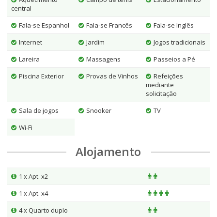
central
Fala-se Espanhol
Fala-se Francês
Fala-se Inglês
Internet
Jardim
Jogos tradicionais
Lareira
Massagens
Passeios a Pé
Piscina Exterior
Provas de Vinhos
Refeições
mediante
solicitação
Sala de jogos
Snooker
TV
Wi-Fi
Alojamento
1 x Apt. x2
1 x Apt. x4
4 x Quarto duplo