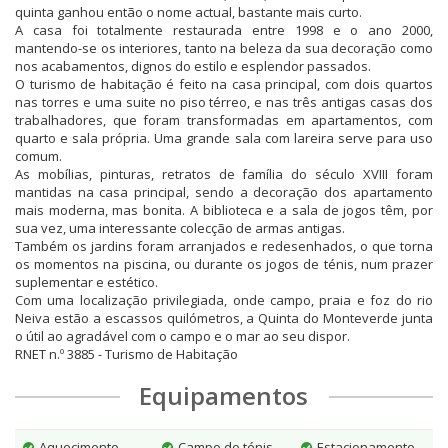
quinta ganhou então o nome actual, bastante mais curto.
A casa foi totalmente restaurada entre 1998 e o ano 2000,
mantendo-se os interiores, tanto na beleza da sua decoração como
nos acabamentos, dignos do estilo e esplendor passados.
O turismo de habitação é feito na casa principal, com dois quartos
nas torres e uma suite no piso térreo, e nas três antigas casas dos
trabalhadores, que foram transformadas em apartamentos, com
quarto e sala própria. Uma grande sala com lareira serve para uso
comum.
As mobílias, pinturas, retratos de família do século XVIII foram
mantidas na casa principal, sendo a decoração dos apartamento
mais moderna, mas bonita. A biblioteca e a sala de jogos têm, por
sua vez, uma interessante colecção de armas antigas.
Também os jardins foram arranjados e redesenhados, o que torna
os momentos na piscina, ou durante os jogos de ténis, num prazer
suplementar e estético.
Com uma localização privilegiada, onde campo, praia e foz do rio
Neiva estão a escassos quilómetros, a Quinta do Monteverde junta
o útil ao agradável com o campo e o mar ao seu dispor.
RNET n.º 3885 - Turismo de Habitação
Equipamentos
Aquecimento
Campo de ténis
Estacionamento