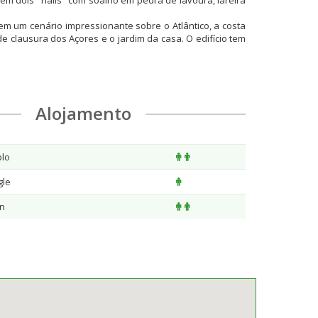
em dois "halls" com soalho em pedra de lavoura, lareira
em um cenário impressionante sobre o Atlântico, a costa
 clausura dos Açores e o jardim da casa. O edifício tem
Alojamento
plo
gle
in