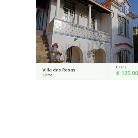
Desde
Casa do Castelo
€ 125.00
Peniche
s e a sua envolvente constituem um
Situada numa das mais bela
so para os amantes da cultural e
em Atouguia da Baleia, per
campo e o Oceano Atlântico, a
Detalhes
Detalh