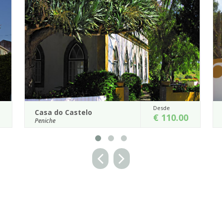
Desde
Casa de Óbidos
€ 110.00
Óbidos
s regiões de Portugal,
Com um magnífico enquadramento do
to de Peniche, entre o
vila de Óbidos, encontra-se a Casa
 c...
construída no século XIX.
es
Detalhes