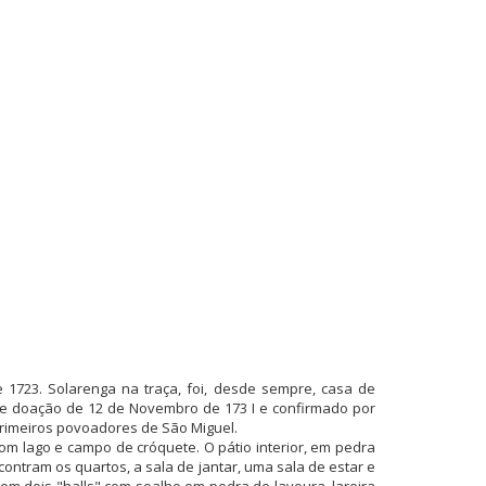
e 1723. Solarenga na traça, foi, desde sempre, casa de
a de doação de 12 de Novembro de 173 I e confirmado por
 primeiros povoadores de São Miguel.
om lago e campo de cróquete. O pátio interior, em pedra
ontram os quartos, a sala de jantar, uma sala de estar e