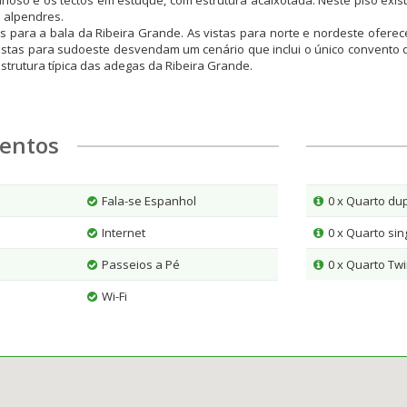
inoso e os tectos em estuque, com estrutura acaixotada. Neste piso exist
 alpendres.
 para a bala da Ribeira Grande. As vistas para norte e nordeste oferec
vistas para sudoeste desvendam um cenário que inclui o único convento de
strutura típica das adegas da Ribeira Grande.
entos
Fala-se Espanhol
0 x Quarto du
Internet
0 x Quarto sin
Passeios a Pé
0 x Quarto Tw
Wi-Fi