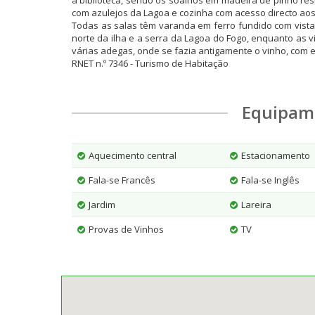
a biblioteca, sendo os soalhos em madeira de pinho res
com azulejos da Lagoa e cozinha com acesso directo aos
Todas as salas têm varanda em ferro fundido com vistas
norte da ilha e a serra da Lagoa do Fogo, enquanto as 
várias adegas, onde se fazia antigamente o vinho, com e
RNET n.º 7346 - Turismo de Habitação
Equipam
Aquecimento central
Estacionamento
Fala-se Francês
Fala-se Inglês
Jardim
Lareira
Provas de Vinhos
TV