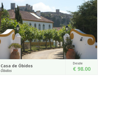
Desde
Desde
Quinta do Covanco
€ 98.00
€ 115.00
Alenquer
 Castelo da
Na Quinta do Covanco, os bolos e as compota
 de Óbidos,
caseiras elaboradas para o pequeno-almoço fica
na memória de todos os hospedes e sã...
Detalhes