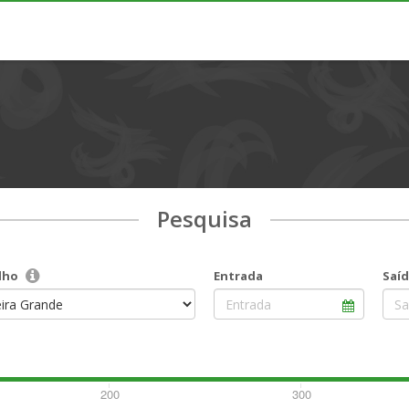
Pesquisa
lho
Entrada
Saí
200
300