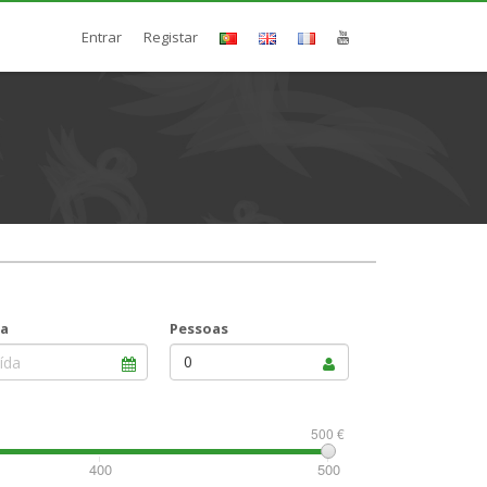
Entrar
Registar
da
Pessoas
0
500 €
400
500