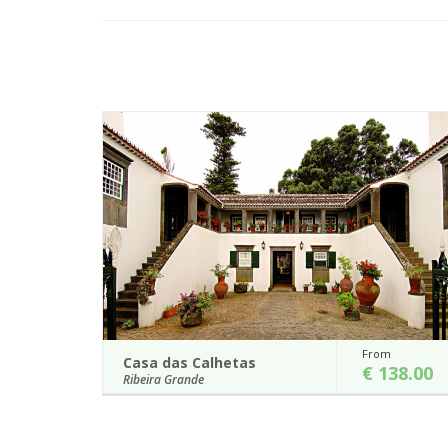
From
Casa das Calhetas
€ 138.00
Ribeira Grande
Situada na costa norte da ilha de S. Miguel, à beira-
mar, a Casa das Calhetas, é uma construção do séc.