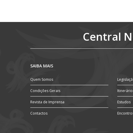
XVIII
Passeios a Pé
Internet
Fala-se Inglês
Estacionamento
Aquecimento central
Fala-se Espanhol
Central N
Ver
SAIBA MAIS
Quem Somos
Legislaç
Condições Gerais
Itinerário
Revista de Imprensa
Estudos
Contactos
Encontro