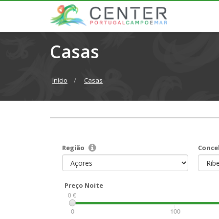
Casas
Início
Casas
Região
Conce
Preço Noite
0 €
0
100