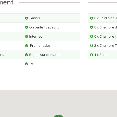
ment
Tennis
0 x Studio po
On parle l´Espagnol
0 x Chambre 
s
Internet
0 x Chambre in
Promenades
2 x Chambre T
ins
Repas sur demande
1 x Suite
TV