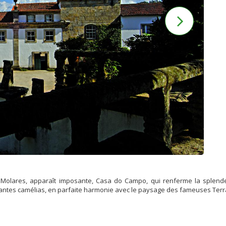
e Molares, apparaît imposante, Casa do Campo, qui renferme la splen
antes camélias, en parfaite harmonie avec le paysage des fameuses Terr