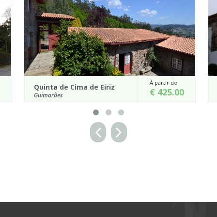
À partir de
Quinta de Cima de Eiriz
Cas
€ 425.00
Guimarães
Lou
Sur le versant sud du Monte da Penha, près de
Situ
Guimarães, s'érige la confortable Quinta de Cima
de 
Eiriz.
mano
Détails