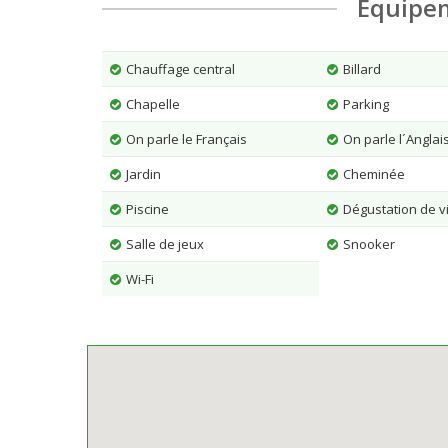
Équipe
Chauffage central
Billard
Chapelle
Parking
On parle le Français
On parle l´Anglai
Jardin
Cheminée
Piscine
Dégustation de v
Salle de jeux
Snooker
Wi-Fi