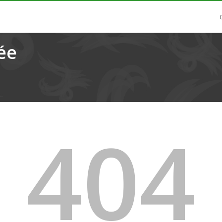
ée
404