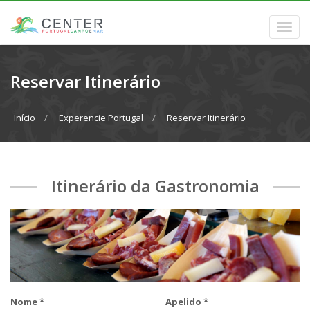
Reservar Itinerário
Início
Experencie Portugal
Reservar Itinerário
Itinerário da Gastronomia
Nome *
Apelido *