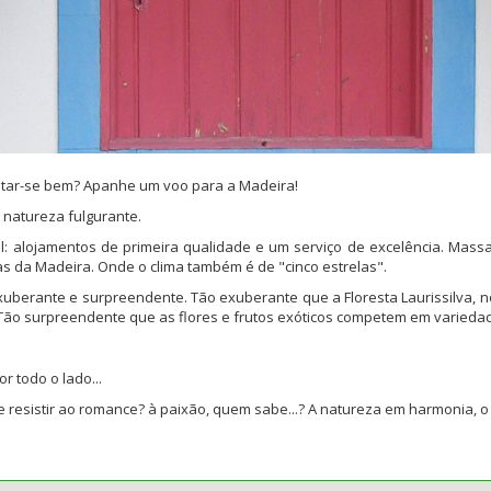
ratar-se bem? Apanhe um voo para a Madeira!
 natureza fulgurante.
vel: alojamentos de primeira qualidade e um serviço de excelência. Ma
s da Madeira. Onde o clima também é de "cinco estrelas".
uberante e surpreendente. Tão exuberante que a Floresta Laurissilva, no
 Tão surpreendente que as flores e frutos exóticos competem em variedad
r todo o lado...
 resistir ao romance? à paixão, quem sabe...? A natureza em harmonia, o 