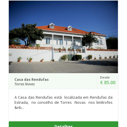
Desde
ndufas
Quinta da Alcaid
€ 85.00
Ourém
Rendufas está localizada em Rendufas da
A Quinta da Al
 concelho de Torres Novas nos limítrofes
histórica, ond
tranquilidade se t
Detalhes