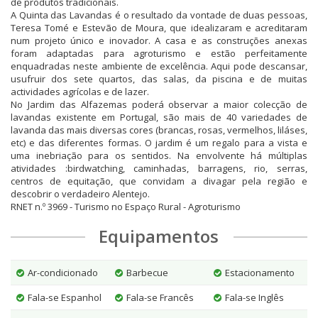
de produtos tradicionais.
A Quinta das Lavandas é o resultado da vontade de duas pessoas,
Teresa Tomé e Estevão de Moura, que idealizaram e acreditaram
num projeto único e inovador. A casa e as construções anexas
foram adaptadas para agroturismo e estão perfeitamente
enquadradas neste ambiente de excelência. Aqui pode descansar,
usufruir dos sete quartos, das salas, da piscina e de muitas
actividades agrícolas e de lazer.
No Jardim das Alfazemas poderá observar a maior colecção de
lavandas existente em Portugal, são mais de 40 variedades de
lavanda das mais diversas cores (brancas, rosas, vermelhos, liláses,
etc) e das diferentes formas. O jardim é um regalo para a vista e
uma inebriação para os sentidos. Na envolvente há múltiplas
atividades :birdwatching, caminhadas, barragens, rio, serras,
centros de equitação, que convidam a divagar pela região e
descobrir o verdadeiro Alentejo.
RNET n.º 3969 - Turismo no Espaço Rural - Agroturismo
Equipamentos
Ar-condicionado
Barbecue
Estacionamento
Fala-se Espanhol
Fala-se Francês
Fala-se Inglês