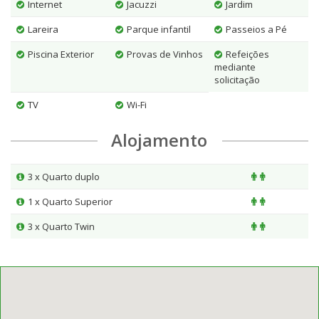
Internet
Jacuzzi
Jardim
Lareira
Parque infantil
Passeios a Pé
Piscina Exterior
Provas de Vinhos
Refeições
mediante
solicitação
TV
Wi-Fi
Alojamento
3 x Quarto duplo
1 x Quarto Superior
3 x Quarto Twin