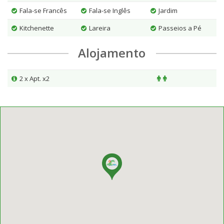
Fala-se Francês
Fala-se Inglês
Jardim
Kitchenette
Lareira
Passeios a Pé
Alojamento
2 x Apt. x2