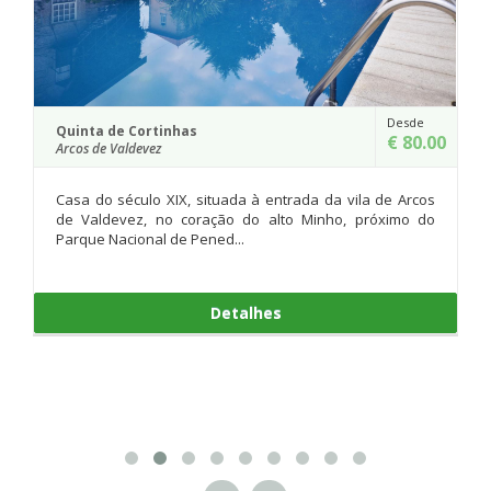
Desde
Quinta do Mosteiro
inhas
€ 80.00
Ponte da Barca
Situada no Concel
XIX, situada à entrada da vila de Arcos
Portugal, e construíd
o coração do alto Minho, próximo do
parte da história da f
 de Pened...
Detalhes