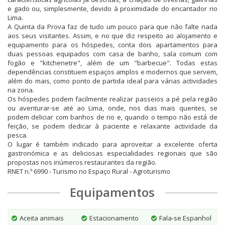
e gado ou, simplesmente, devido à proximidade do encantador rio
Lima.
A Quinta da Prova faz de tudo um pouco para que não falte nada
aos seus visitantes. Assim, e no que diz respeito ao alojamento e
equipamento para os hóspedes, conta dois apartamentos para
duas pessoas equipados com casa de banho, sala comum com
fogão e "kitchenetre", além de um "barbecue". Todas estas
dependências constituem espaços amplos e modernos que servem,
além do mais, como ponto de partida ideal para várias actividades
na zona.
Os hóspedes podem facilmente realizar passeios a pé pela região
ou aventurar-se até ao Lima, onde, nos dias mais quentes, se
podem deliciar com banhos de rio e, quando o tempo não está de
feição, se podem dedicar à paciente e relaxante actividade da
pesca.
O lugar é também indicado para aproveitar a excelente oferta
gastronómica e as deliciosas especialidades regionais que são
propostas nos inúmeros restaurantes da região.
RNET n.º 6990 - Turismo no Espaço Rural - Agroturismo
Equipamentos
Aceita animais
Estacionamento
Fala-se Espanhol