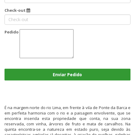
Check-out
Pedido
Enviar Pedido
É na margem norte do rio Lima, em frente à vila de Ponte da Barca e
em perfeita harmonia com o rio e a paisagem envolvente, que se
encontra inserida esta propriedade que conta, na sua zona
reservada, com vinha, árvores de fruto e mata de carvalhos. Na
quinta encontra-se a natureza em estado puro, seja devido às
características agrícolas já descritas, à criação de ovelhas, galinhas