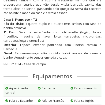
Delicie-se também com a cozinha tradicional minhota que lhe
proporciona iguarias que vão desde vitela barrosã, cabrito das
terras altas do Minho, passando pelo queijo da serra da Cabreira
até ao bife à moda da casa e a vitela assada.
Casa S. Francisco – T2
Rés-do-chão:
1 quarto duplo e 1 quarto twin, ambos com casa de
banho privativa
1º Piso:
Sala de estar/jantar com kitchenette (fogão, forno,
frigorifico, maquina de lavar loiça, torradeira, micro-ondas,
torradeira, loiça e utensílios)
Exterior:
Espaço exterior partilhado com Piscina comum e
Barbecue.
Geral:
Pequeno-almoço não incluido
.
Inclui roupas de cama e
banho. Aquecimento central em toda a casa.
RNET nº7334 – Casa de campo
Equipamentos
Aquecimento
Barbecue
Estacionamento
central
Fala-se Espanhol
Fala-se Francês
Fala-se Inglês