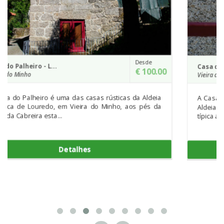
de
Desde
Casa do Celeiro - Louredo
00.00
€ 160.0
Vieira do Minho
deia
A Casa do Celeiro é uma das 6 casas que constituem a
s da
Aldeia de Louredo, localizada em Vieira do Minho é uma
típica aldeia minhota...
Detalhes