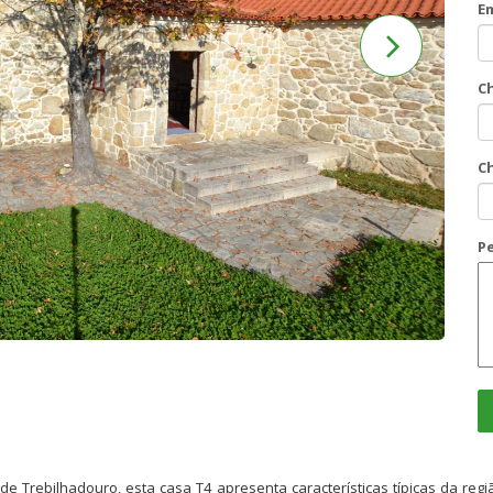
Em
C
C
P
e Trebilhadouro, esta casa T4 apresenta características típicas da re