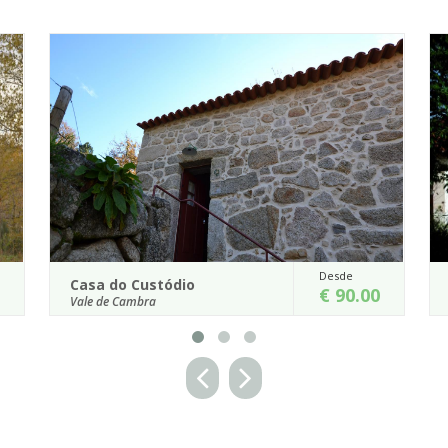
Desde
Casa do Condado de Beirós
.00
€ 90.00
S. Pedro do Sul
Símbolo da arquitetura Beirã do século XVIII, junto
mento
às termas de São Pedro do Sul, encontra-se a Casa
ta
do Condado de Beirós