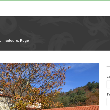
bilhadouro, Roge
C
T