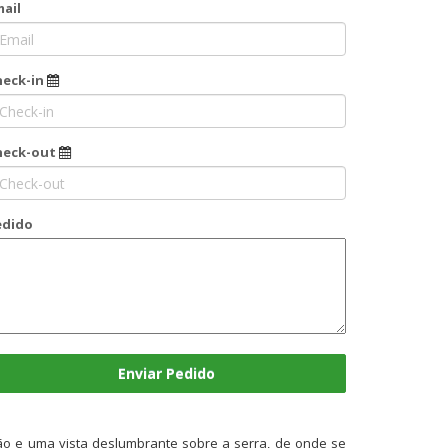
ail
heck-in
heck-out
edido
Enviar Pedido
gião e uma vista deslumbrante sobre a serra, de onde se