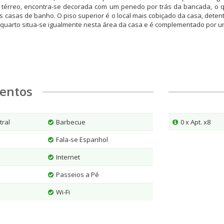
so térreo, encontra-se decorada com um penedo por trás da bancada, o 
s casas de banho. O piso superior é o local mais cobiçado da casa, dete
o quarto situa-se igualmente nesta área da casa e é complementado por 
entos
tral
Barbecue
0 x Apt. x8
Fala-se Espanhol
Internet
Passeios a Pé
Wi-Fi