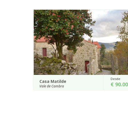
Desde
Desde
Casa do Custódio
€ 90.00
€ 90
Vale de Cambra
ica aldeia de
A Casa do Custódio localiza-se junto ao arrua
ma sala e
principal da aldeia de Trebilhadouro e apresen
uma tipologia T1, com o qua...