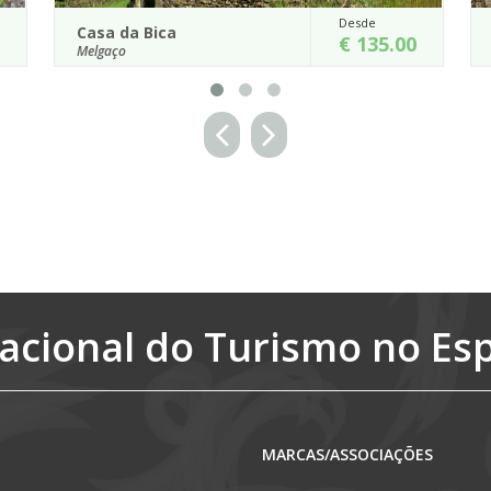
Desde
Casa da Fonte
€ 135.00
Melgaço
im denominada por aí existir
Aqui pode usufruir do sosseg
 que saciava os pastores e
toda a comodidade e conforto. 
 Verão subiam à...
ambiente tranquilo enquanto con
etalhes
Detalhes
acional do Turismo no Es
MARCAS/ASSOCIAÇÕES