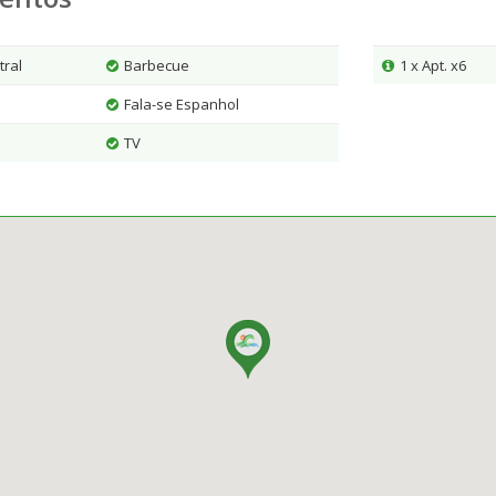
tral
Barbecue
1 x Apt. x6
Fala-se Espanhol
TV