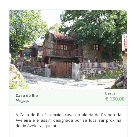
Desde
Casa da Bica
€ 130.00
Melgaço
a da aldeia de Branda da
A Casa da Bica, assim denominada
por se localizar próxima
“bica” de água que saciava os pas
durante o Verão subiam à...