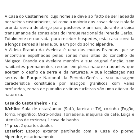
A Casa do Castanheiro, cujo nome se deve ao facto de ser ladeada
por velhos castanheiros, tal como a maioria das casas desta isolada
branda servia de abrigo para pastores e animais, durante a típica
transumancia da zonas altas do Parque Nacional da Penada Gerês.
Totalmente recuperada para receber hospedes, esta casa convida
a longos serões à lareira, ou a um por do sol no alpendre.
A Aldeia Branda da Aveleira é uma das muitas Brandas que se
encontram espalhadas pelas zonas mais altas do concelho de
Melgaço. Branda da Aveleira mantém a sua original função, sem
habitantes permanentes, recebe em plena natureza aqueles que
aceitam o desfio da serra e da natureza. A sua localização nas
serras do Parque Nacional da Peneda-Gerês, a sua paisagem
característica constituída por maciços graníticos com vales
profundos, zonas de planalto e várias turfeiras são uma dádiva da
natureza.
Casa do Castanheiro – T2
R/chão:
Sala de estar/jantar (Sofá, lareira e TV), cozinha (Fogão,
forno, Frigorífico, Micro-ondas, Torradeira, maquina de café, Loiça e
utensílios de cozinha), 1 casa de banho
1º piso:
2 quartos duplos
Exterior:
Espaço exterior partilhado com a Casa do piorno,
Alpendre, estacionamento.