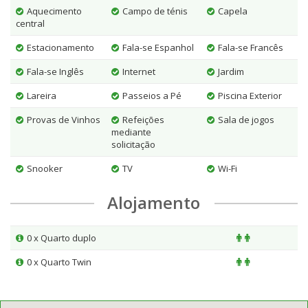
Aquecimento
Campo de ténis
Capela
central
Estacionamento
Fala-se Espanhol
Fala-se Francês
Fala-se Inglês
Internet
Jardim
Lareira
Passeios a Pé
Piscina Exterior
Provas de Vinhos
Refeições
Sala de jogos
mediante
solicitação
Snooker
TV
Wi-Fi
Alojamento
0 x Quarto duplo
0 x Quarto Twin