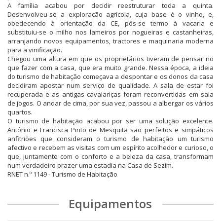
A família acabou por decidir reestruturar toda a quinta.
Desenvolveu-se a exploração agrícola, cuja base é o vinho, e,
obedecendo à orientação da CE, pôs-se termo à vacaria e
substituiu-se o milho nos lameiros por nogueiras e castanheiras,
arranjando novos equipamentos, tractores e maquinaria moderna
para a vinificação.
Chegou uma altura em que os proprietários tiveram de pensar no
que fazer com a casa, que era muito grande. Nessa época, a ideia
do turismo de habitação começava a despontar e os donos da casa
decidiram apostar num serviço de qualidade. A sala de estar foi
recuperada e as antigas cavalariças foram reconvertidas em sala
de jogos. O andar de cima, por sua vez, passou a albergar os vários
quartos.
O turismo de habitação acabou por ser uma solução excelente.
António e Francisca Pinto de Mesquita são perfeitos e simpáticos
anfitriões que consideram o turismo de habitação um turismo
afectivo e recebem as visitas com um espírito acolhedor e curioso, o
que, juntamente com o conforto e a beleza da casa, transformam
num verdadeiro prazer uma estadia na Casa de Sezim.
RNET n.º 1149 - Turismo de Habitação
Equipamentos