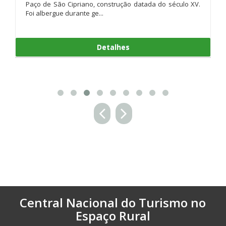
onstrução datada do século XV.
Detal
etalhes
Central Nacional do Turismo no
Espaço Rural