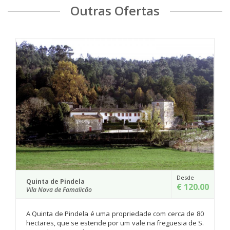
Outras Ofertas
Desde
€ 120.00
ão
Casa do Monte
Barcelos
a é uma propriedade com cerca de 80
tende por um vale na freguesia de S.