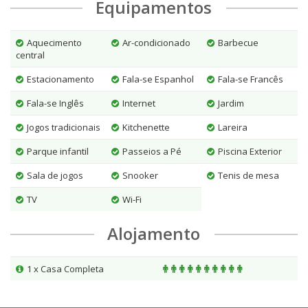
Equipamentos
Aquecimento
Ar-condicionado
Barbecue
central
Estacionamento
Fala-se Espanhol
Fala-se Francês
Fala-se Inglês
Internet
Jardim
Jogos tradicionais
Kitchenette
Lareira
Parque infantil
Passeios a Pé
Piscina Exterior
Sala de jogos
Snooker
Tenis de mesa
TV
Wi-Fi
Alojamento
1 x Casa Completa