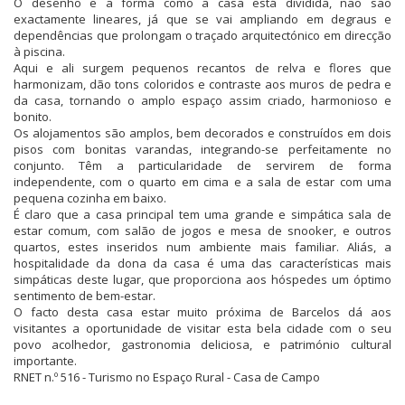
O desenho e a forma como a casa está dividida, não são
exactamente lineares, já que se vai ampliando em degraus e
dependências que prolongam o traçado arquitectónico em direcção
à piscina.
Aqui e ali surgem pequenos recantos de relva e flores que
harmonizam, dão tons coloridos e contraste aos muros de pedra e
da casa, tornando o amplo espaço assim criado, harmonioso e
bonito.
Os alojamentos são amplos, bem decorados e construídos em dois
pisos com bonitas varandas, integrando-se perfeitamente no
conjunto. Têm a particularidade de servirem de forma
independente, com o quarto em cima e a sala de estar com uma
pequena cozinha em baixo.
É claro que a casa principal tem uma grande e simpática sala de
estar comum, com salão de jogos e mesa de snooker, e outros
quartos, estes inseridos num ambiente mais familiar. Aliás, a
hospitalidade da dona da casa é uma das características mais
simpáticas deste lugar, que proporciona aos hóspedes um óptimo
sentimento de bem-estar.
O facto desta casa estar muito próxima de Barcelos dá aos
visitantes a oportunidade de visitar esta bela cidade com o seu
povo acolhedor, gastronomia deliciosa, e património cultural
importante.
RNET n.º 516 - Turismo no Espaço Rural - Casa de Campo