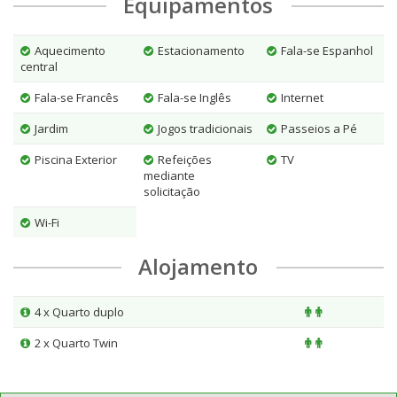
Equipamentos
Aquecimento
Estacionamento
Fala-se Espanhol
central
Fala-se Francês
Fala-se Inglês
Internet
Jardim
Jogos tradicionais
Passeios a Pé
Piscina Exterior
Refeições
TV
mediante
solicitação
Wi-Fi
Alojamento
4 x Quarto duplo
2 x Quarto Twin