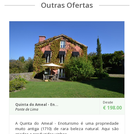
Outras Ofertas
Desde
esde
Quinta do Mosteiro
€ 43
€ 198.00
Ponte da Barca
Situada no Concelho de Ponte barca, no Norte
riedade
Portugal, e construída em 1896, a Quinta do Mosteiro 
qui são
parte da história da famí...