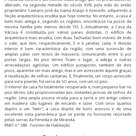
alterado, na segunda metade do século XVIII, pela mão do então
proprietário Caetano José da Gama Araújo e Azevedo, adquirindo a
feição arquitectónica erudita que hoje ostenta. No entanto, a casa é
bem mais antiga e, segundo os registos, encontra-se na posse da
mesma família pelo menos desde 155 3...Actualmente, a Casa da
Várzea é constituída por várias panes distintas. O edifício de
arquitectura mais erudita, com duas fachadas bem visíveis de todo
o vale, que tem, respectivamente, 5 e 6 janelas cada. A divisão
interior é bem característica da região, com uma sucessão de
amplas salas com tectos de masseira, comunicando entre si por
portas largas. No piso térreo ficam o lagar, a adega e outras
arrecadações agrícolas. Um edifício justaposto, também de dois
pisos, aparenta ser mais antigo, mas é um acrescento àquele graças
à reutilização de velhas cantarias. E, finalmente, um corpo acrescido
para sul e poente, há cerca de 5O anos, com um só piso.
O interior da casa foi totalmente recuperado e, num pequeno bar no
piso térreo, são proporcionadas aos visitantes provas de vinhos da
região. Uma ampla piscina virada para a serra e um antigo celeiro
em madeira são lugares de encanto e lazer. Com cinco quartos
duplos e um "twin", a casa dispõe de bons acessos e de uma
excelente vista panorâmica que se perde no horizonte recortado
pelas serras da Peneda e de Miranda.
RNET n.º 288 - Turismo de Habitação