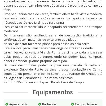
enquadram-se em pequenos terraços cobertos de relva, ou
desenhados por caminhos que dão acesso à piscina e ao campo de
ténis.
Uma pequenina casa de verão, também ela feita de xisto e madeira,
tem uma sala para refeições e serve de apoio enquanto os
hóspedes estão nos jardins ou na piscina.
Esta casa foi reconstruída e adaptada recentemente aos tempos
modernos.
Os interiores são acolhedores e de decoração tradicional e
confortável, com materiais de excelente qualidade.
Na sala de estar fazem-se planos para passeios pela serra.
Este é o local para umas férias bem longe do stress da cidade.
Lá em baixo, no vale, a Vila de Ponte de Lima convida a passear
pelas pequenas ruas do centro, onde se podem fazer compras,
beber e petiscar iguarias próprias da região.
Os mais desportistas podem ir jogar uma partida de golfe ao
excelente Clube de Ponte de Lima, praticar equitação no Centro
Equestre, ou percorrer o bonito caminho do Parque do Arnado até
às Lagoas de Bertiandos e São Pedro dos Arcos.
RNET n.º 735 - Turismo no Espaço Rural - Casa de Campo
Equipamentos
Aquecimento
Barbecue
Campo de ténis