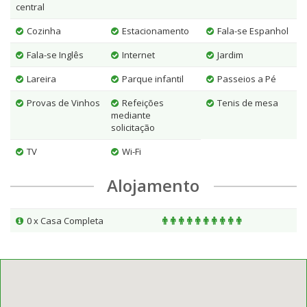
central
Cozinha
Estacionamento
Fala-se Espanhol
Fala-se Inglês
Internet
Jardim
Lareira
Parque infantil
Passeios a Pé
Provas de Vinhos
Refeições
Tenis de mesa
mediante
solicitação
TV
Wi-Fi
Alojamento
0 x Casa Completa