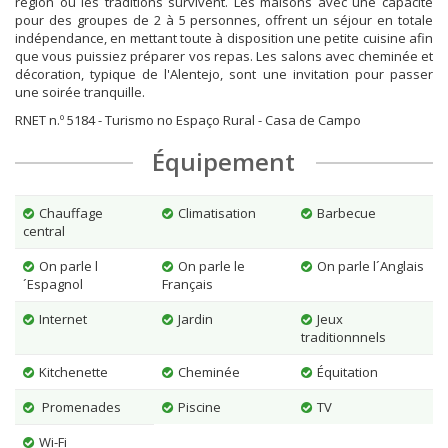
région où les traditions survivent. Les maisons avec une capacité
pour des groupes de 2 à 5 personnes, offrent un séjour en totale
indépendance, en mettant toute à disposition une petite cuisine afin
que vous puissiez préparer vos repas. Les salons avec cheminée et
décoration, typique de l'Alentejo, sont une invitation pour passer
une soirée tranquille.
RNET n.º 5184 - Turismo no Espaço Rural - Casa de Campo
Équipement
Chauffage
Climatisation
Barbecue
central
On parle l
On parle le
On parle l´Anglais
´Espagnol
Français
Internet
Jardin
Jeux
traditionnnels
Kitchenette
Cheminée
Équitation
Promenades
Piscine
TV
Wi-Fi