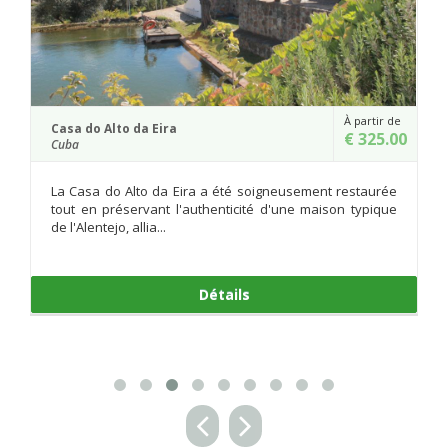
À partir de
Quinta d
a do Alto da Eira
€ 325.00
Alcochete
a
Située d
Casa do Alto da Eira a été soigneusement restaurée
da Praia
t en préservant l'authenticité d'une maison typique
le fleuv
'Alentejo, allia...
Détails