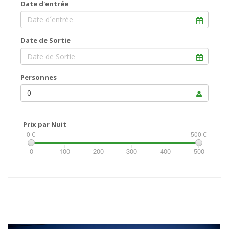
Date d'entrée
Date de Sortie
Personnes
0
Prix ​​par Nuit
0 €
500 €
0
100
200
300
400
500